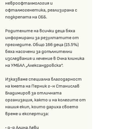
невроофталмология и 
офталмогенетика, реализирана с 
подкрепата на ОББ.
Родителите на всички деца бяха 
информирани за резултатите от 
прегледите. Общо 166 деца (15.5%) 
бяха насочени за допълнителни 
изследвания и лечение в Очна клиника 
на УМБАЛ „Александровска“.
Изказваме специална благодарност 
на кмета на Перник г-н Станислав 
Владимиров за отличната 
организация, както и на колегите от 
нашия екип, които дариха своето 
време и експертиза:
• д-р Алина Леви