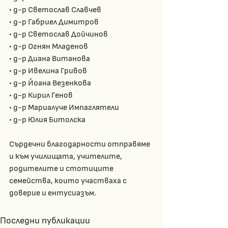
• д-р Светослав Славчев
• д-р Габриел Димитров
• д-р Светослав Дойчинов
• д-р Огнян Младенов
• д-р Диана Витанова
• д-р Ивелина Гривов
• д-р Йоана Везенкова
• д-р Кирил Генов
• д-р Мариалуче Импаглятели
• д-р Юлия Битолска
Сърдечни благодарности отправяме 
и към училищата, учителите, 
родителите и стотиците 
семейства, които участваха с 
доверие и ентусиазъм.
Последни публикации