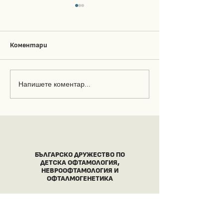
Коментари
Напишете коментар...
„Академия
Дигиталните
Офталмология“ 2026 -
устройства и 
сред водещите новини
зрение: нараст
на European Society of
с обратими пос
Ophthalmology
при навременна
БЪЛГАРСКО ДРУЖЕСТВО ПО
ДЕТСКА ОФТАМОЛОГИЯ,
НЕВРООФТАМОЛОГИЯ И
ОФТАЛМОГЕНЕТИКА
Последвайте ни