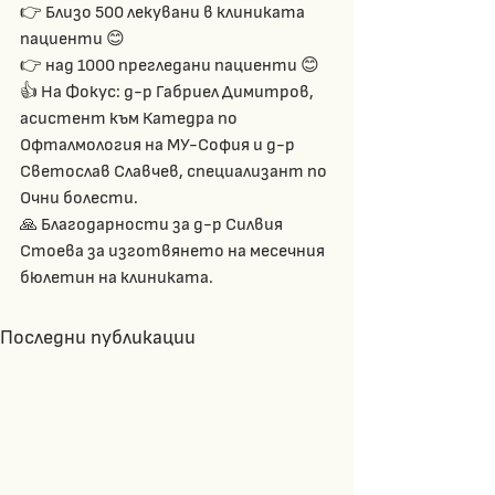
👉 Близо 500 лекувани в клиниката 
пациенти 😊
👉 над 1000 прегледани пациенти 😊
👍 На Фокус: д-р Габриел Димитров, 
асистент към Катедра по 
Офталмология на МУ-София и д-р 
Светослав Славчев, специализант по 
Очни болести.
🙏 Благодарности за д-р Силвия 
Стоева за изготвянето на месечния 
бюлетин на клиниката.
Последни публикации