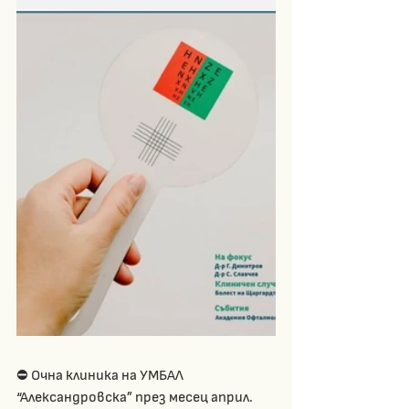
⛔️ Очна клиника на УМБАЛ 
“Александровска” през месец април.