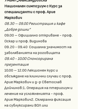
УМБАЛ „Александровска“ 
Национален симпозиум с Курс за 
специализанти с проф. Арие 
Маркович 
08.30 – 09.00 Регистрация и кафе 
„Добре дошли“
09.00 – Официално откриване - проф. 
Оскар и проф. Видинова 
09.20 - 09.40  Социална значимост на 
заболяванията на роговицата  
09.40 - 10.00 Спонсорирана 
презентация 
10.00 – 12.00 Лекционен курс и 
обсъждане на клинични случаи с проф. 
Арие Маркович и д-р Светослав 
Дойчинов:1. Операция на птеригиум и 
лечение на усложненията - проф. 
Арие Маркович2. Склерална фиксация 
на сублуксирани ВОЛ или 