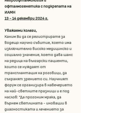
невроофталмология и 
офталмогенетика с подкрепата на 
ИАМН 
13 - 14 декември 2024 г.
Уважаеми колеги, 
Каним Ви да се регистрирате за 
водещо научно събитие, което има 
изключително високо медицинско и 
социално значение, което дава шанс 
на редица на български пациенти, 
които се нуждаят от 
трансплантация на роговици, да 
съхранят зрението си. Научният 
форум се организира в навечерието 
на най-светлите празници и е под 
наслов: “Да прогоним мрака, да 
върнем светлината - иновации в 
диагностиката и лечението за 