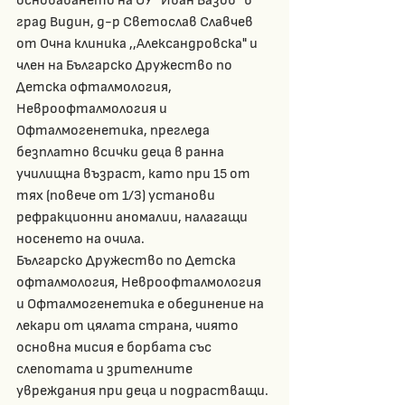
град Видин, д-р Светослав Славчев 
от Очна клиника ,,Александровска" и 
член на Българско Дружество по 
Детска офталмология, 
Невроофталмология и 
Офталмогенетика, прегледа 
безплатно всички деца в ранна 
училищна възраст, като при 15 от 
тях (повече от 1/3) установи 
рефракционни аномалии, налагащи 
носенето на очила.
Българско Дружество по Детска 
офталмология, Невроофталмология 
и Офталмогенетика е обединение на 
лекари от цялата страна, чиято 
основна мисия е борбата със 
слепотата и зрителните 
увреждания при деца и подрастващи. 