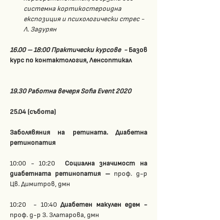
системна кортикостероидна 
експозиция и психологически стрес - 
Л. Задурян
16.00 – 18:00 Практически курсове  - 
Базов 
курс по контактология, Ленсоптикал 
19.30 Работна вечеря Sofia Event 2020  
25.04 (събота)
Заболявяния на ретината. Диабетна 
ретинопатия 
10:00 - 10:20
  Социална значимост на 
диабетната ретинопатия – 
проф.
д-р 
Цв. Димитров, дмн
10:20  - 10:40
 Диабетен макулен едем - 
проф. д-р З. Златарова, дмн