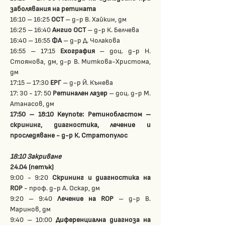
заболявания на ретината
16:10 – 16:25 
ОСТ
 – д-р В. Хайкин, дм
16:25 – 16:40 
Ангио ОСТ
 – д-р К. Белчева
16:40 – 16:55 
ФА
 – д-р Д. Чолакова
16:55 – 17:15 
Ехография
 – доц. д-р Н. 
Стоянова, дм, д-р В. Миткова-Христома, 
дм
17:15 – 17:30 
ЕРГ
 – д-р Й. Кънева
17: 30 - 17: 50 
Ретинален лазер
 – доц. д-р М. 
Атанасов, дм 
17:50 – 18:10 Keynote:
Ретинобластом – 
скрининг, диагностика, лечение и 
проследяване - д-р К. Стратопулос
18:10 Закриване 
24.04 (петък)  
9:00 - 9:20 
Скрининг и диагностика на 
ROP
 - проф. д-р А. Оскар, дм
9:20 – 9:40 
Лечение на ROP
 – д-р В. 
Маринов, дм
9:40 – 10:00 
Диференциална диагноза на 