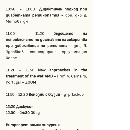
10:40  -  11:00
  Дидактичен подход при 
диабетната ретинопатия 
- доц. д-р Д. 
Митова, дм
11:00 - 11:20
 Бъдещето на 
непрекъснатото доставяне на лекарства 
при заболявания на ретината - 
доц. Я. 
Здравков, спонсорирана презентация 
Roche
11.20 - 11.50
 New approaches in the 
treatment of the wet AMD 
- Prof. A. Carneiro, 
Portugal –
 ZOOM
11:50 - 12:20
 Венозни оклузии 
- д-р Тасков
12:20 Дискусия 
12.30 – 14:30 Обяд
Витреоретинална хирургия