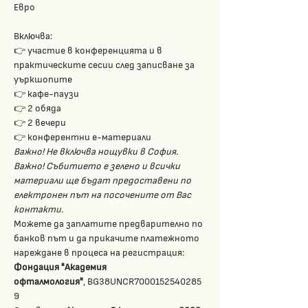
Евро
Включва: 
👉 участие в конференцията и в 
практическите сесии след записване за 
уъркшопите
👉 кафе-паузи
👉 2 обяда
👉 2 вечери
👉 конферентни е-материали
Важно! Не включва нощувки в София.
Важно! Събитието е зелено и всички 
материали ще бъдат предоставени по 
електронен път на посочените от Вас 
контакти.
Можете да заплатите предварително по 
банков път и да прикачите платежното 
нареждане в процеса на регистрация:
Фондация "Академия 
офталмология"
, BG38UNCR7000152540285
9 