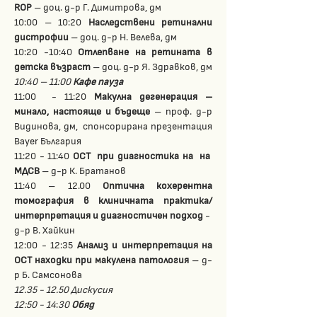
ROP
 – доц. д-р Г. Димитрова, дм
10:00 – 10:20 
Наследствени ретинални 
дистрофии
 – доц. д-р Н. Велева, дм
10:20 -10:40 
Отлепване на ретината в 
детска възраст
 – доц. д-р Я. Здравков, дм
10:40 – 11:00 
Кафе пауза
11:00  - 11:20 
Макулна дегенерация – 
минало, настояще и бъдеще
 – проф. д-р 
Видинова, дм,  спонсорирана презентация 
Bayer България
11:20 - 11:40 
OCT  при диагностика на  на  
МДСВ
 – д-р К. Братанов 
11:40 – 12.00 
Оптична кохерентна 
томография в клиничната практика/ 
интерпретация и диагностичен подход
 -  
д-р В. Хайкин  
12:00 - 12:35 
Анализ и интерпретация на 
ОСТ находки при макулена патология
 – д-
р Б. Самсонова
12.35 - 12.50 Дискусия
12:50 - 14
:
30 
Обяд