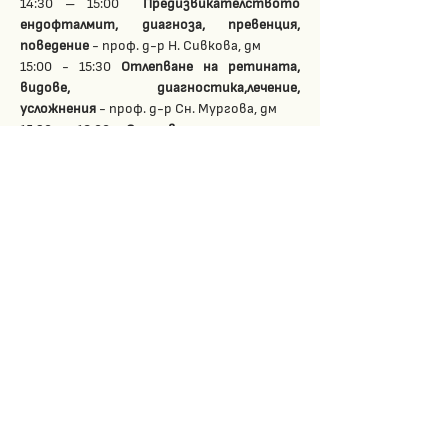
14:30 – 15:00  
Предизвикателството 
ендофталмит, диагноза, превенция, 
поведение
 - проф. д-р Н. Сивкова, дм
15:00 - 15:30 
Отлепване на ретината, 
видове, диагностика,лечение, 
усложнения
 - проф. д-р Сн. Мургова, дм
15:30 – 16:00  
Отлепване на ретината, 
видове, диагностика,лечение, 
усложнения
 - доц. д-р Я. Здравков, дм
16:00 - 16:30  
Витреоретинална хирургия 
при хемофталм
 - доц. д-р Ат. Калайджиев, 
дм
16.30-17.00 Дискусия
17:00 - 17:30 Kеynote: AI monitoring of the 
treatment of patients with wet AMD -
 Prof. A. 
Lowenstein
 - ZOOM
26.04 (Неделя)
 Съдови заболявания на ретината
10:00 – 10:20 
Съдови заболявания на 
ретината
 – доц. д-р Хр. Благоева, дм