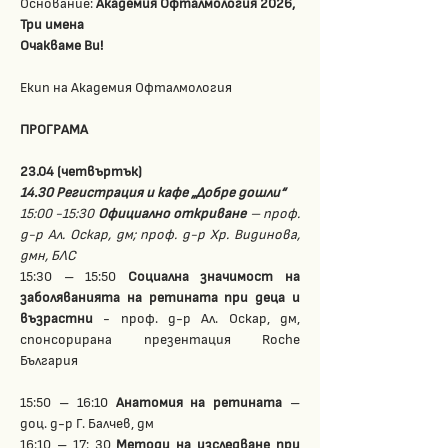
Основание: 
Академия Офталмология 2026, 
Три имена
Очакваме Ви!
Екип на Академия Офталмология
ПРОГРАМА
23.04 (четвъртък)
14.30 Регистрация и кафе „Добре дошли“
15:00 -15:30 
Официално откриване
 – проф. 
д-р Ал. Оскар, дм; проф. д-р Хр. Видинова, 
дмн, БЛС
15:30 – 15:50 
Социална значимост на 
заболяванията на ретината при деца и 
възрастни
 - проф. д-р Ал. Оскар, дм, 
спонсорирана презентация Roche 
България
15:50 – 16:10 
Анатомия на ретината
 – 
доц. д-р Г. Балчев, дм
16:10 – 17: 30 
Методи на изследване при 