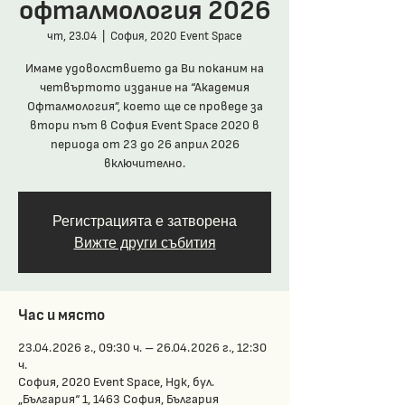
офталмология 2026
чт, 23.04
  |  
София, 2020 Event Space
Имаме удоволствието да Ви поканим на
четвъртото издание на “Академия
Офталмология”, което ще се проведе за
втори път в София Event Space 2020 в
периода от 23 до 26 април 2026
включително.
Регистрацията е затворена
Вижте други събития
Час и място
23.04.2026 г., 09:30 ч. – 26.04.2026 г., 12:30
ч.
София, 2020 Event Space, Ндк, бул.
„България“ 1, 1463 София, България