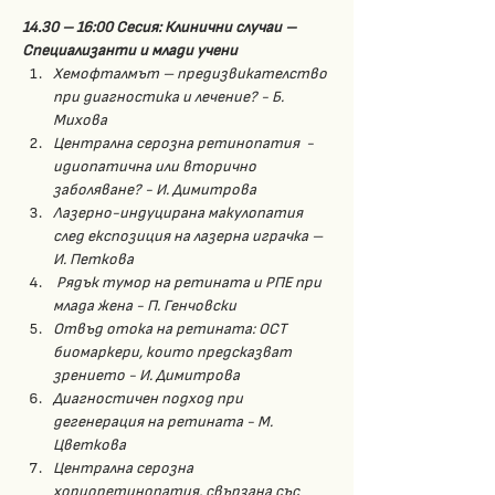
14.30 – 16:00 Сесия: Клинични случаи – 
Специализанти и млади учени
Хемофталмът – предизвикателство 
при диагностика и лечение? - Б. 
Михова
Централна серозна ретинопатия  - 
идиопатична или вторично 
заболяване? - И. Димитрова
Лазерно-индуцирана макулопатия 
след експозиция на лазерна играчка – 
И. Петкова
 Рядък тумор на ретината и РПЕ при 
млада жена - П. Генчовски  
Отвъд отока на ретината: ОСТ 
биомаркери, които предсказват 
зрението - И. Димитрова
Диагностичен подход при 
дегенерация на ретината - М. 
Цветкова
Централна серозна 
хориоретинопатия, свързана със 