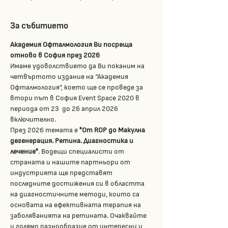
За събитието
Академия Офталмология Ви посреща 
отново в София през 2026
Имаме удоволствието да Ви поканим на 
четвъртото издание на “Академия 
Офталмология”, което ще се проведе за 
втори път в София Event Space 2020 в 
периода от 23  до 26 април 2026 
включително.
През 2026 темата е 
"От ROP до Макулна 
дегенерация. Ретина. Диагностика и 
лечение"
. Водещи специалисти от 
страната и нашите партньори от 
индустрията ще представят 
последните достижения си в областта 
на диагностичните методи, които са 
основата на ефективната терапия на 
заболяванията на ретината. Очаквайте 
и голямо разнообразие от интересни и 